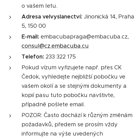
o vašem letu.
Adresa velvyslanectví:
Jinonická 14, Praha
5, 150 00
E-mail:
embacuba­praga@embacuba­.cz,
consul@cz.embacuba.cu
Telefon:
233 322 175
Pokud vízum vyřizujete např. přes CK
Čedok, vyhledejte nejbližší pobočku ve
vašem okolí a se stejnými dokumenty a
kopií pasu tuto pobočku navštivte,
případně pošlete email.
POZOR: Často dochází k různým změnám
požadavků, předem se prosím vždy
informujte na výše uvedených